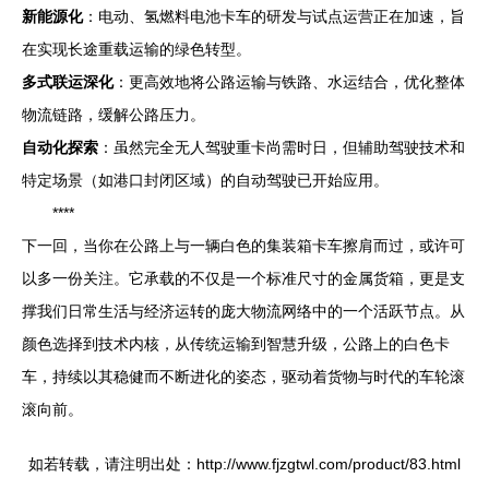
新能源化
：电动、氢燃料电池卡车的研发与试点运营正在加速，旨
在实现长途重载运输的绿色转型。
多式联运深化
：更高效地将公路运输与铁路、水运结合，优化整体
物流链路，缓解公路压力。
自动化探索
：虽然完全无人驾驶重卡尚需时日，但辅助驾驶技术和
特定场景（如港口封闭区域）的自动驾驶已开始应用。
****
下一回，当你在公路上与一辆白色的集装箱卡车擦肩而过，或许可
以多一份关注。它承载的不仅是一个标准尺寸的金属货箱，更是支
撑我们日常生活与经济运转的庞大物流网络中的一个活跃节点。从
颜色选择到技术内核，从传统运输到智慧升级，公路上的白色卡
车，持续以其稳健而不断进化的姿态，驱动着货物与时代的车轮滚
滚向前。
如若转载，请注明出处：http://www.fjzgtwl.com/product/83.html