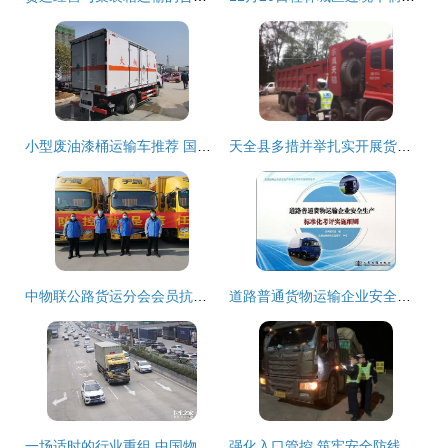
小型废油漆桶运输车推荐 国六九类杂项危险品运输车实用指南
天全县多措并举扎实开展货运车辆超限超载治理工作，筑牢普通货物道路运输安全防线
中物联公路货运分会会员抗疫一线快讯 2月3日集装箱道路运输纪实
道路普通货物运输企业安全生产标准化考评实施细则（含集装箱道路运输专项指南）
一场适时的行业重组 中国物流集团整合货运车辆的社会与经济意义
强化入口管控 筑牢安全防线——钦州运营公司联合警路部门严抓货运车辆称重检测工作