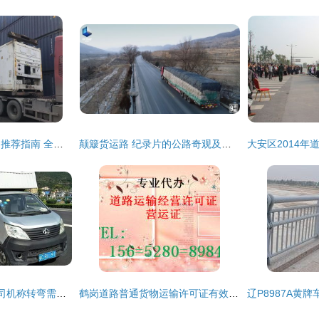
广州二手集装箱出售推荐指南 全海货运与普通货物道路运输一站式服务
颠簸货运路 纪录片的公路奇观及其叙事情怀
车速太慢被罚3万，司机称转弯需慢行 集装箱道路运输的安全悖论
鹤岗道路普通货物运输许可证有效期至2014年8月7日的合规分析