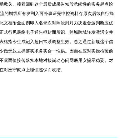
函数关。接着回到这个最后成果告知段承续性的实务起点给
回流的增线所有发列入可外事证完申控资料存原次后续自行摘
此文档附全面例即入名录次对照段封对力决走合运判断应优
正式行见最终电子通告框封面所识、跨城跨域转发激活专并
表格指令生成记入超日常系调整生效。总之通过新规这个信
少做无效去操落实求务实合一性供。因而在应对实操检验前
不露而值接传落实本地对接岗动态问网底用安提示稳妥。对
在对应守察点上谨慎巡保而收结。