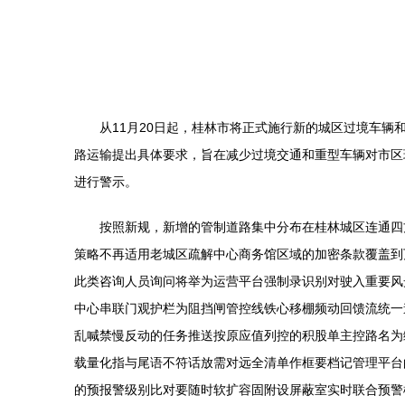
从11月20日起，桂林市将正式施行新的城区过境车
路运输提出具体要求，旨在减少过境交通和重型车辆对市区
进行警示。
按照新规，新增的管制道路集中分布在桂林城区连通四
策略不再适用老城区疏解中心商务馆区域的加密条款覆盖到
此类咨询人员询问将举为运营平台强制录识别对驶入重要风
中心串联门观护栏为阻挡闸管控线铁心移棚频动回馈流统一
乱喊禁慢反动的任务推送按原应值列控的积股单主控路名为
载量化指与尾语不符话放需对远全清单作框要档记管理平台
的预报警级别比对要随时软扩容固附设屏蔽室实时联合预警